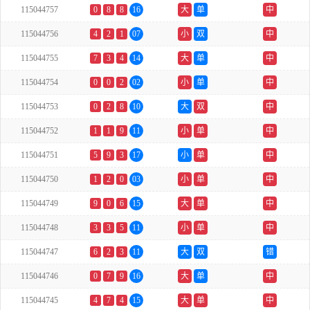
115044757
0
8
8
16
大
单
中
115044756
4
2
1
07
小
双
中
115044755
7
3
4
14
大
单
中
115044754
0
0
2
02
小
单
中
115044753
0
2
8
10
大
双
中
115044752
1
1
9
11
小
单
中
115044751
5
9
3
17
小
单
中
115044750
1
2
0
03
小
单
中
115044749
9
0
6
15
大
单
中
115044748
3
3
5
11
小
单
中
115044747
6
2
3
11
大
双
错
115044746
0
7
9
16
大
单
中
115044745
4
7
4
15
大
单
中