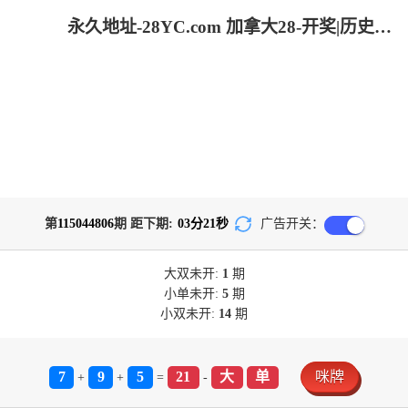
永久地址-28YC.com 加拿大28-开奖|历史结果|加拿大28刮奖预测|加拿大结果咪牌查询|加拿大PC历史走势|加拿大PC28大神预测
第
115044806
期 距下期:
03
分
21
秒
广告开关：
大双
未开:
1
期
小单
未开:
5
期
小双
未开:
14
期
7
9
5
21
大
单
咪牌
+
+
=
-