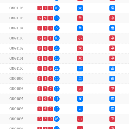
08091106
3
5
0
08
大
错
08091105
6
9
0
15
单
中
08091104
7
7
8
22
单
错
08091103
5
0
1
06
小
中
08091102
8
8
7
23
大
中
08091101
1
8
7
16
双
中
08091100
4
9
9
22
单
错
08091099
1
4
5
10
单
错
08091098
1
7
7
15
大
中
08091097
6
0
5
11
双
错
08091096
4
6
2
12
大
错
08091095
3
2
0
05
小
中