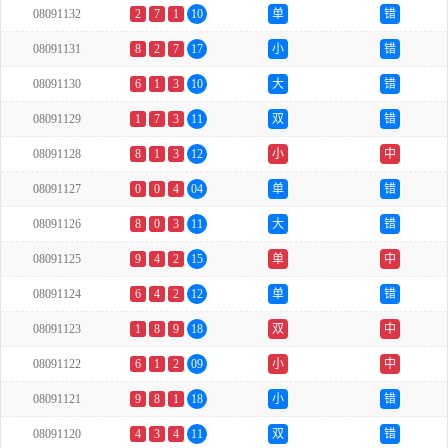
08091132
2
7
1
10
单
错
08091131
8
2
7
17
小
错
08091130
6
1
3
10
大
错
08091129
1
7
3
11
双
错
08091128
8
1
3
12
小
中
08091127
0
0
4
04
单
错
08091126
8
0
3
11
大
错
08091125
9
4
2
15
单
中
08091124
6
4
2
12
单
错
08091123
1
8
9
18
双
中
08091122
6
1
2
09
小
中
08091121
9
8
1
18
小
错
08091120
4
3
4
11
双
错