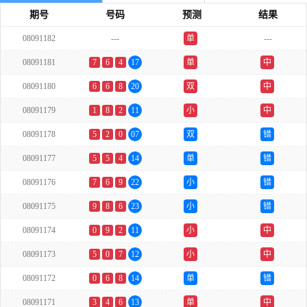
期号
号码
预测
结果
08091182
---
单
---
08091181
7
6
4
17
单
中
08091180
6
6
8
20
双
中
08091179
1
8
2
11
小
中
08091178
5
2
0
07
双
错
08091177
5
5
4
14
单
错
08091176
7
6
9
22
小
错
08091175
9
8
6
23
小
错
08091174
0
9
2
11
小
中
08091173
5
0
7
12
小
中
08091172
0
6
8
14
单
错
08091171
3
4
6
13
单
中