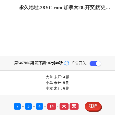
永久地址-28YC.com 加拿大28-开奖|历史结果|加拿大28刮奖预测|加拿大结果咪牌查询|加拿大PC历史走势|加拿大PC28大神预测
第
3467066
期 距下期:
02
分
40
秒
广告开关：
大单
未开:
4
期
小单
未开:
9
期
小双
未开:
6
期
7
3
4
14
大
双
咪牌
+
+
=
-