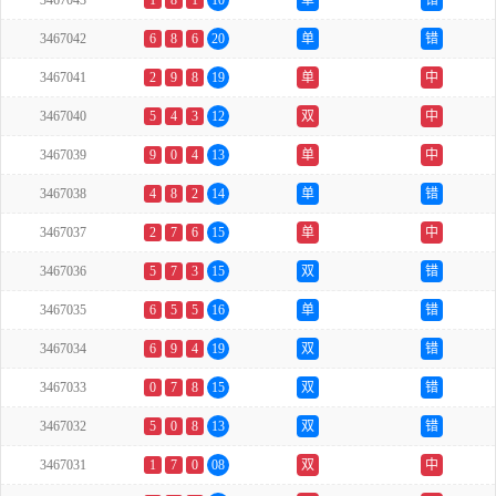
3467043
1
8
1
10
单
错
3467042
6
8
6
20
单
错
3467041
2
9
8
19
单
中
3467040
5
4
3
12
双
中
3467039
9
0
4
13
单
中
3467038
4
8
2
14
单
错
3467037
2
7
6
15
单
中
3467036
5
7
3
15
双
错
3467035
6
5
5
16
单
错
3467034
6
9
4
19
双
错
3467033
0
7
8
15
双
错
3467032
5
0
8
13
双
错
3467031
1
7
0
08
双
中