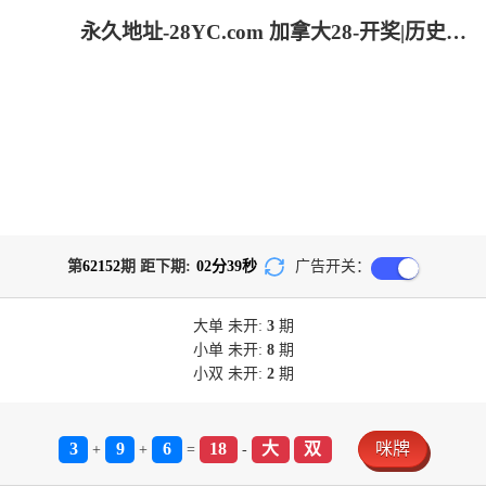
永久地址-28YC.com 加拿大28-开奖|历史结果|加拿大28刮奖预测|加拿大结果咪牌查询|加拿大PC历史走势|加拿大PC28大神预测
第
62152
期 距下期:
02
分
39
秒
广告开关：
大单
未开:
3
期
小单
未开:
8
期
小双
未开:
2
期
3
9
6
18
大
双
咪牌
+
+
=
-