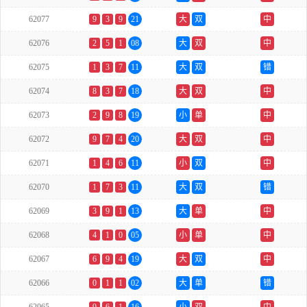
62077
9
3
9
21
大
双
中
62076
2
5
1
08
大
双
中
62075
1
3
7
11
大
双
错
62074
8
3
7
18
大
双
中
62073
2
9
8
19
小
单
中
62072
9
7
4
20
大
双
中
62071
1
4
6
11
小
双
中
62070
1
7
3
11
大
双
错
62069
3
9
1
13
大
单
中
62068
4
1
0
05
小
单
中
62067
6
9
4
19
大
双
中
62066
0
1
1
02
大
单
错