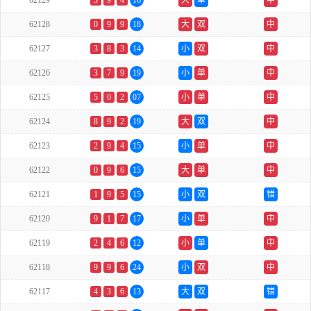
62129
3
9
4
16
大
单
中
62128
0
9
9
18
大
双
中
62127
3
8
3
14
小
双
中
62126
3
7
9
19
小
单
中
62125
5
0
2
07
小
单
中
62124
8
9
2
19
大
双
中
62123
2
9
4
15
小
单
中
62122
0
9
6
15
大
单
中
62121
1
9
5
15
小
双
错
62120
9
1
7
17
小
单
中
62119
2
4
6
12
小
单
中
62118
9
9
6
24
小
双
中
62117
4
3
6
13
大
双
错