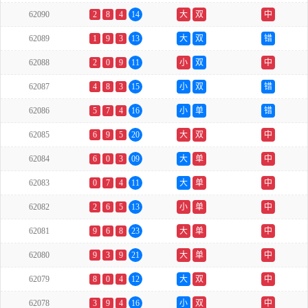
62090
2
8
4
14
大
双
中
62089
1
9
3
13
大
双
错
62088
2
0
9
11
小
双
中
62087
4
8
3
15
小
双
错
62086
5
7
4
16
小
单
错
62085
6
9
5
20
大
双
中
62084
6
0
3
09
大
单
中
62083
0
7
4
11
大
单
中
62082
2
6
5
13
小
单
中
62081
9
6
8
23
大
单
中
62080
9
3
9
21
大
单
中
62079
8
0
4
12
大
双
中
62078
3
9
4
16
小
双
中