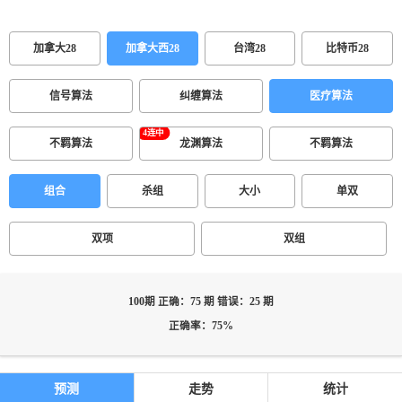
加拿大28
加拿大西28
台湾28
比特币28
信号算法
纠缠算法
医疗算法
不羁算法
龙渊算法
不羁算法
组合
杀组
大小
单双
双项
双组
100期 正确：75 期 错误：25 期
正确率：75%
预测
走势
统计