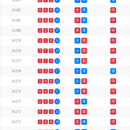
61283
8
7
2
17
小
双
错
61282
9
0
9
18
大
单
中
61281
8
8
0
16
大
单
中
61280
2
6
9
17
大
双
中
61279
1
1
8
10
大
双
中
61278
3
7
9
19
小
单
中
61277
2
7
3
12
大
双
中
61276
5
3
9
17
小
双
错
61275
5
9
8
22
小
双
中
61274
8
4
5
17
小
单
中
61273
6
3
3
12
小
单
中
61272
6
5
3
14
大
双
中
61271
1
9
8
18
大
单
中