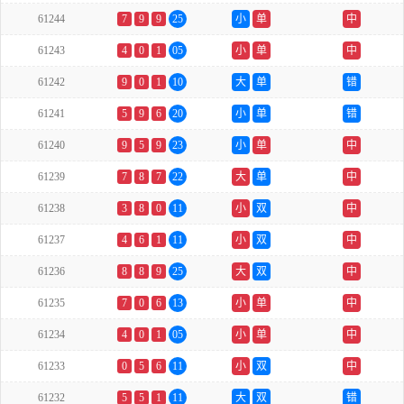
61244
7
9
9
25
小
单
中
61243
4
0
1
05
小
单
中
61242
9
0
1
10
大
单
错
61241
5
9
6
20
小
单
错
61240
9
5
9
23
小
单
中
61239
7
8
7
22
大
单
中
61238
3
8
0
11
小
双
中
61237
4
6
1
11
小
双
中
61236
8
8
9
25
大
双
中
61235
7
0
6
13
小
单
中
61234
4
0
1
05
小
单
中
61233
0
5
6
11
小
双
中
61232
5
5
1
11
大
双
错