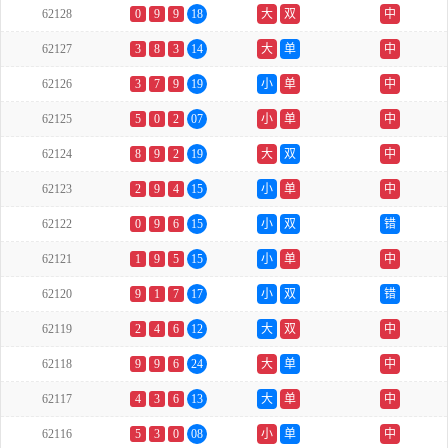
62128
0
9
9
18
大
双
中
62127
3
8
3
14
大
单
中
62126
3
7
9
19
小
单
中
62125
5
0
2
07
小
单
中
62124
8
9
2
19
大
双
中
62123
2
9
4
15
小
单
中
62122
0
9
6
15
小
双
错
62121
1
9
5
15
小
单
中
62120
9
1
7
17
小
双
错
62119
2
4
6
12
大
双
中
62118
9
9
6
24
大
单
中
62117
4
3
6
13
大
单
中
62116
5
3
0
08
小
单
中