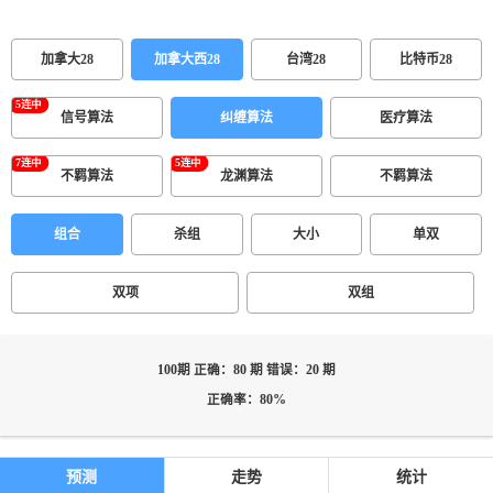
加拿大28
加拿大西28
台湾28
比特币28
信号算法
纠缠算法
医疗算法
不羁算法
龙渊算法
不羁算法
组合
杀组
大小
单双
双项
双组
100期 正确：80 期 错误：20 期
正确率：80%
预测
走势
统计