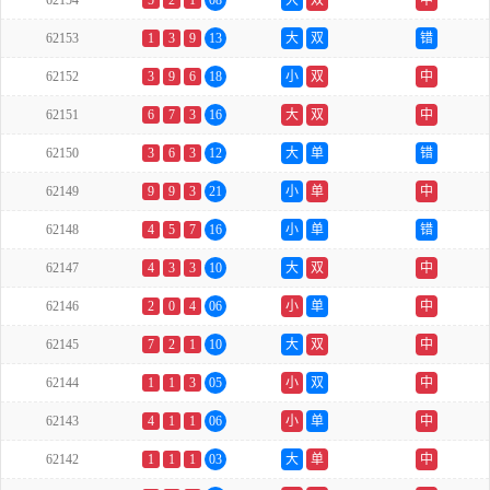
62154
5
2
1
08
大
双
中
62153
1
3
9
13
大
双
错
62152
3
9
6
18
小
双
中
62151
6
7
3
16
大
双
中
62150
3
6
3
12
大
单
错
62149
9
9
3
21
小
单
中
62148
4
5
7
16
小
单
错
62147
4
3
3
10
大
双
中
62146
2
0
4
06
小
单
中
62145
7
2
1
10
大
双
中
62144
1
1
3
05
小
双
中
62143
4
1
1
06
小
单
中
62142
1
1
1
03
大
单
中