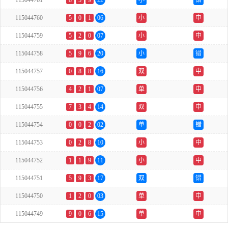
115044761
8
5
9
22
小
错
115044760
5
0
1
06
小
中
115044759
5
2
0
07
小
中
115044758
5
9
6
20
小
错
115044757
0
8
8
16
双
中
115044756
4
2
1
07
单
中
115044755
7
3
4
14
双
中
115044754
0
0
2
02
单
错
115044753
0
2
8
10
小
中
115044752
1
1
9
11
小
中
115044751
5
9
3
17
双
错
115044750
1
2
0
03
单
中
115044749
9
0
6
15
单
中