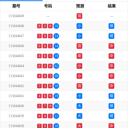
期号
号码
预测
结果
115044849
---
双
---
115044848
8
2
8
18
小
错
115044847
5
9
0
14
小
错
115044846
6
6
2
14
双
中
115044845
6
8
5
19
单
中
115044844
0
2
0
02
小
中
115044843
4
0
5
09
小
中
115044842
7
3
0
10
双
中
115044841
4
6
9
19
小
错
115044840
3
7
0
10
大
错
115044839
6
4
2
12
大
错
115044838
7
9
2
18
大
中