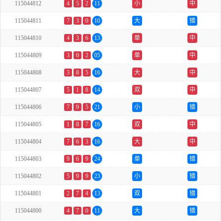
115044812
4
5
2
11
小
中
115044811
7
3
0
10
大
错
115044810
4
3
6
13
单
中
115044809
3
0
2
05
单
中
115044808
3
8
5
16
大
中
115044807
5
1
8
14
双
中
115044806
7
9
5
21
小
错
115044805
1
8
7
16
双
中
115044804
7
6
3
16
大
中
115044803
9
6
9
24
单
错
115044802
5
9
9
23
小
错
115044801
2
7
4
13
双
错
115044800
4
7
0
11
大
错