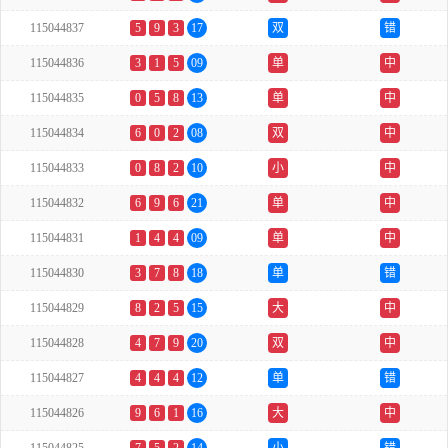
115044837
5
9
3
17
双
错
115044836
3
1
5
09
单
中
115044835
0
5
8
13
单
中
115044834
6
0
2
08
双
中
115044833
0
8
2
10
小
中
115044832
6
9
6
21
单
中
115044831
1
4
4
09
单
中
115044830
3
7
8
18
单
错
115044829
8
2
5
15
大
中
115044828
4
7
9
20
双
中
115044827
4
4
4
12
单
错
115044826
9
6
1
16
大
中