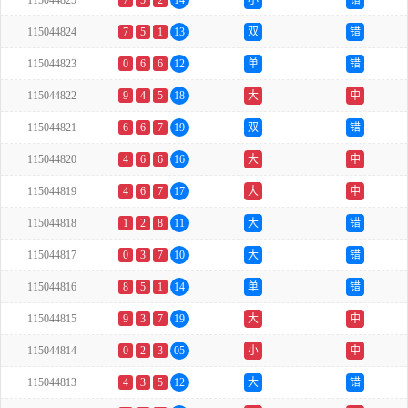
115044825
7
5
2
14
小
错
115044824
7
5
1
13
双
错
115044823
0
6
6
12
单
错
115044822
9
4
5
18
大
中
115044821
6
6
7
19
双
错
115044820
4
6
6
16
大
中
115044819
4
6
7
17
大
中
115044818
1
2
8
11
大
错
115044817
0
3
7
10
大
错
115044816
8
5
1
14
单
错
115044815
9
3
7
19
大
中
115044814
0
2
3
05
小
中
115044813
4
3
5
12
大
错