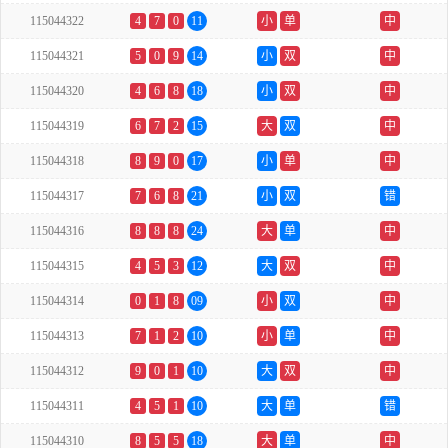
115044322
4
7
0
11
小
单
中
115044321
5
0
9
14
小
双
中
115044320
4
6
8
18
小
双
中
115044319
6
7
2
15
大
双
中
115044318
8
9
0
17
小
单
中
115044317
7
6
8
21
小
双
错
115044316
8
8
8
24
大
单
中
115044315
4
5
3
12
大
双
中
115044314
0
1
8
09
小
双
中
115044313
7
1
2
10
小
单
中
115044312
9
0
1
10
大
双
中
115044311
4
5
1
10
大
单
错
115044310
8
5
5
18
大
单
中