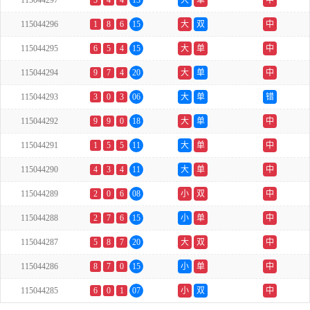
115044297
5
4
4
13
大
单
中
115044296
1
8
6
15
大
双
中
115044295
6
5
4
15
大
单
中
115044294
9
7
4
20
大
单
中
115044293
3
0
3
06
大
单
错
115044292
9
9
0
18
大
单
中
115044291
1
5
5
11
大
单
中
115044290
4
3
4
11
大
单
中
115044289
2
0
6
08
小
双
中
115044288
2
7
6
15
小
单
中
115044287
5
8
7
20
大
双
中
115044286
8
7
0
15
小
单
中
115044285
6
0
1
07
小
双
中