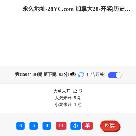
永久地址-28YC.com 加拿大28-开奖|历史结果|加拿大28刮奖预测|加拿大结果咪牌查询|加拿大PC历史走势|加拿大PC28大神预测
第
115044384
期 距下期:
03
分
18
秒
广告开关：
大单
未开:
12
期
大双
未开:
5
期
小双
未开:
1
期
6
5
0
11
小
单
咪牌
+
+
=
-