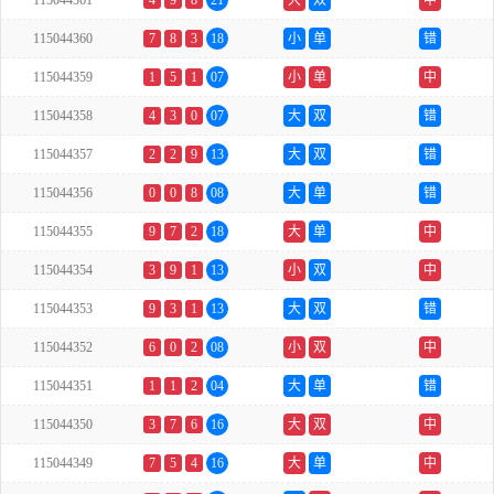
115044361
4
9
8
21
大
双
中
115044360
7
8
3
18
小
单
错
115044359
1
5
1
07
小
单
中
115044358
4
3
0
07
大
双
错
115044357
2
2
9
13
大
双
错
115044356
0
0
8
08
大
单
错
115044355
9
7
2
18
大
单
中
115044354
3
9
1
13
小
双
中
115044353
9
3
1
13
大
双
错
115044352
6
0
2
08
小
双
中
115044351
1
1
2
04
大
单
错
115044350
3
7
6
16
大
双
中
115044349
7
5
4
16
大
单
中