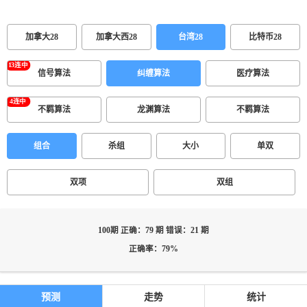
加拿大28
加拿大西28
台湾28
比特币28
信号算法
纠缠算法
医疗算法
不羁算法
龙渊算法
不羁算法
组合
杀组
大小
单双
双项
双组
100期 正确：79 期 错误：21 期
正确率：79%
预测
走势
统计