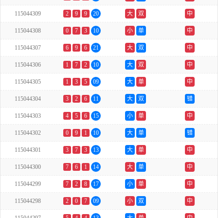
115044309
2
9
9
20
大
双
中
115044308
0
7
3
10
小
单
中
115044307
6
9
6
21
大
双
中
115044306
1
7
2
10
大
双
中
115044305
1
3
5
09
大
单
中
115044304
3
2
6
11
大
双
错
115044303
4
5
6
15
小
单
中
115044302
0
9
1
10
大
单
错
115044301
3
7
3
13
大
单
中
115044300
7
6
1
14
大
单
中
115044299
7
2
8
17
小
单
中
115044298
2
0
7
09
小
双
中