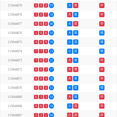
115044879
0
9
0
09
大
单
中
115044878
5
6
7
18
大
单
中
115044877
8
0
0
08
大
双
中
115044876
2
0
8
10
大
单
错
115044875
4
6
9
19
小
双
错
115044874
7
7
9
23
小
双
错
115044873
7
9
6
22
大
单
中
115044872
6
8
3
17
大
单
中
115044871
8
8
4
20
大
单
中
115044870
0
9
4
13
大
双
错
115044869
8
3
3
14
大
单
中
115044868
9
6
3
18
小
双
中
115044867
2
2
2
06
小
双
中