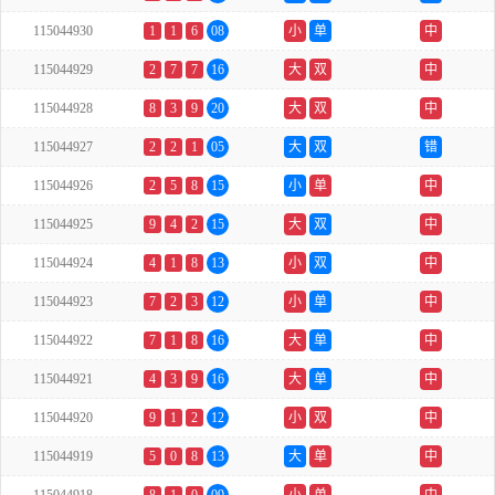
115044930
1
1
6
08
小
单
中
115044929
2
7
7
16
大
双
中
115044928
8
3
9
20
大
双
中
115044927
2
2
1
05
大
双
错
115044926
2
5
8
15
小
单
中
115044925
9
4
2
15
大
双
中
115044924
4
1
8
13
小
双
中
115044923
7
2
3
12
小
单
中
115044922
7
1
8
16
大
单
中
115044921
4
3
9
16
大
单
中
115044920
9
1
2
12
小
双
中
115044919
5
0
8
13
大
单
中