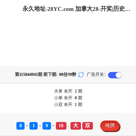
永久地址-28YC.com 加拿大28-开奖|历史结果|加拿大28刮奖预测|加拿大结果咪牌查询|加拿大PC历史走势|加拿大PC28大神预测
第
115044941
期 距下期:
00
分
39
秒
广告开关：
大单
未开:
2
期
小单
未开:
8
期
小双
未开:
1
期
8
1
9
18
大
双
咪牌
+
+
=
-