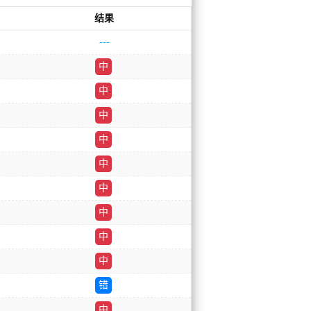
结果
---
中
中
中
中
中
中
中
中
中
错
中