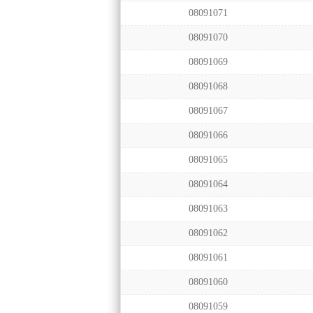
08091071
08091070
08091069
08091068
08091067
08091066
08091065
08091064
08091063
08091062
08091061
08091060
08091059