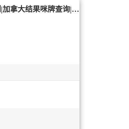
永久地址-28YC.com 加拿大28-开奖|历史结果|加拿大28刮奖预测|加拿大结果咪牌查询|加拿大PC历史走势|加拿大PC28大神预测