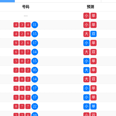
号码
预测
---
小
单
11
小
单
4
3
4
15
大
双
4
2
9
17
小
单
9
2
6
14
大
双
6
1
7
15
小
单
5
8
2
05
大
单
2
1
2
14
大
双
4
8
2
17
小
单
5
9
3
17
小
单
1
9
7
22
小
单
8
7
7
10
小
双
2
2
6