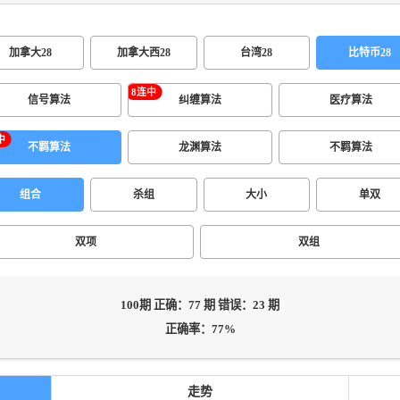
加拿大28
加拿大西28
台湾28
比特币28
信号算法
纠缠算法
医疗算法
不羁算法
龙渊算法
不羁算法
组合
杀组
大小
单双
双项
双组
100期 正确：77 期 错误：23 期
正确率：77%
走势