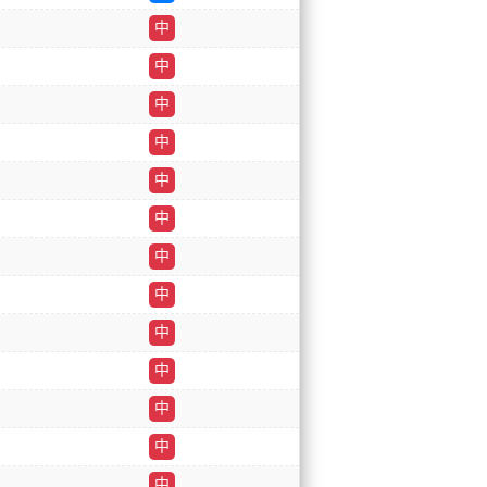
中
中
中
中
中
中
中
中
中
中
中
中
中