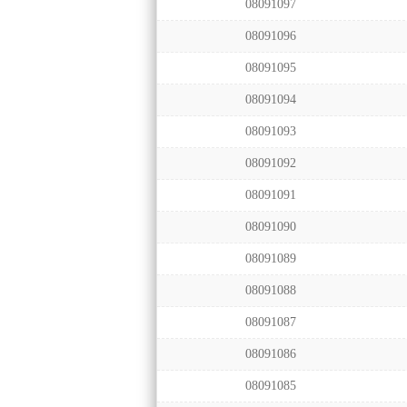
08091097
08091096
08091095
08091094
08091093
08091092
08091091
08091090
08091089
08091088
08091087
08091086
08091085