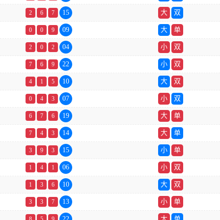
15
大
双
2
6
7
09
大
单
0
0
9
04
小
双
2
0
2
22
小
双
7
6
9
10
大
双
4
1
5
07
小
双
0
4
3
19
大
单
6
7
6
14
大
单
7
4
3
15
小
单
3
9
3
06
小
双
1
4
1
10
大
双
1
3
6
13
小
单
3
3
7
22
大
单
8
5
9