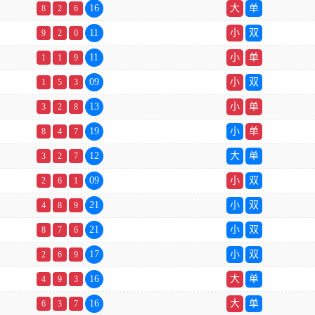
16
大
单
8
2
6
11
小
双
9
2
0
11
小
单
1
1
9
09
小
双
1
5
3
13
小
单
3
2
8
19
小
单
8
4
7
12
大
单
3
2
7
09
小
双
2
6
1
21
小
双
4
8
9
21
小
双
8
7
6
17
小
双
2
6
9
16
大
单
4
9
3
16
大
单
6
3
7