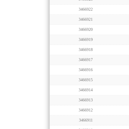
3466922
3466921
3466920
3466919
3466918
3466917
3466916
3466915
3466914
3466913
3466912
3466911