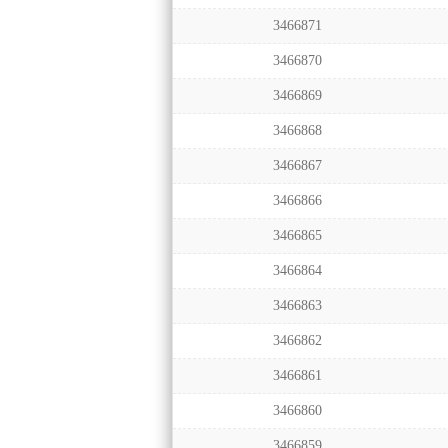
3466871
3466870
3466869
3466868
3466867
3466866
3466865
3466864
3466863
3466862
3466861
3466860
3466859