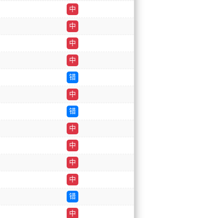
中
中
中
中
错
中
错
中
中
中
中
错
中