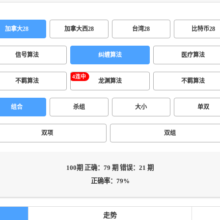
加拿大28
加拿大西28
台湾28
比特币28
信号算法
纠缠算法
医疗算法
不羁算法
龙渊算法
不羁算法
组合
杀组
大小
单双
双项
双组
100期 正确：79 期 错误：21 期
正确率：79%
走势