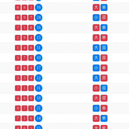
16
大
单
6
8
2
24
小
双
8
9
7
16
大
单
7
1
8
15
大
单
2
9
4
11
大
双
1
4
6
10
大
双
3
7
0
17
小
单
4
9
4
12
大
双
3
5
4
11
小
双
7
1
3
18
大
双
4
8
6
21
小
单
9
7
5
14
大
单
7
1
6
15
大
单
4
6
5