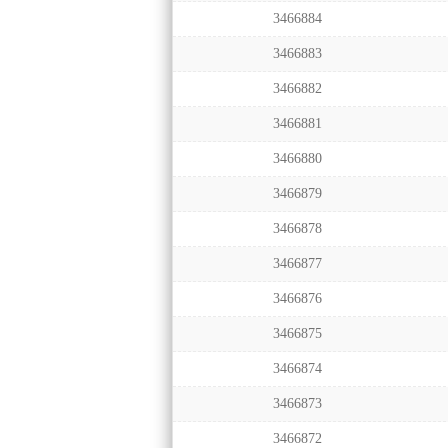
3466884
3466883
3466882
3466881
3466880
3466879
3466878
3466877
3466876
3466875
3466874
3466873
3466872