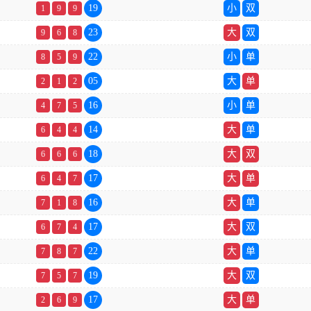
19
小
双
1
9
9
23
大
双
9
6
8
22
小
单
8
5
9
05
大
单
2
1
2
16
小
单
4
7
5
14
大
单
6
4
4
18
大
双
6
6
6
17
大
单
6
4
7
16
大
单
7
1
8
17
大
双
6
7
4
22
大
单
7
8
7
19
大
双
7
5
7
17
大
单
2
6
9