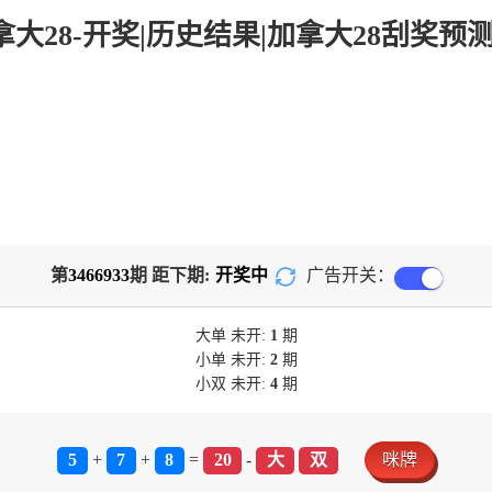
第
3466933
期 距下期:
开奖中
广告开关：
大单
未开:
1
期
小单
未开:
2
期
小双
未开:
4
期
5
+
7
+
8
=
20
-
大
双
咪牌