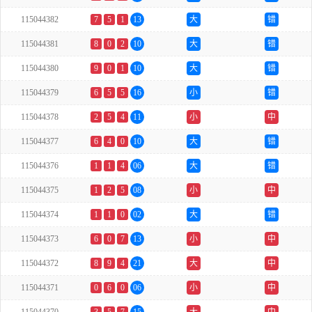
115044382
7
5
1
13
大
错
115044381
8
0
2
10
大
错
115044380
9
0
1
10
大
错
115044379
6
5
5
16
小
错
115044378
2
5
4
11
小
中
115044377
6
4
0
10
大
错
115044376
1
1
4
06
大
错
115044375
1
2
5
08
小
中
115044374
1
1
0
02
大
错
115044373
6
0
7
13
小
中
115044372
8
9
4
21
大
中
115044371
0
6
0
06
小
中