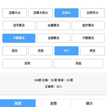
加拿大28
加拿大西28
台湾28
比特币28
信号算法
纠缠算法
医疗算法
不羁算法
龙渊算法
不羁算法
组合
杀组
大小
单双
双项
双组
100期 正确：50 期 错误：50 期
正确率：50%
预测
走势
统计