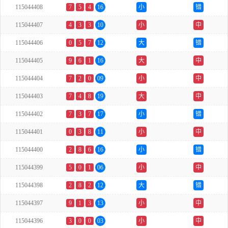
115044408
7
5
4
16
小
错
115044407
4
3
3
10
小
中
115044406
0
5
7
12
大
错
115044405
9
6
1
16
大
中
115044404
7
2
0
09
小
中
115044403
7
4
8
19
大
中
115044402
7
3
7
17
小
错
115044401
0
3
8
11
小
中
115044400
2
8
6
16
小
错
115044399
5
0
1
06
小
中
115044398
2
8
2
12
大
错
115044397
9
1
3
13
小
中
115044396
3
0
0
03
小
中