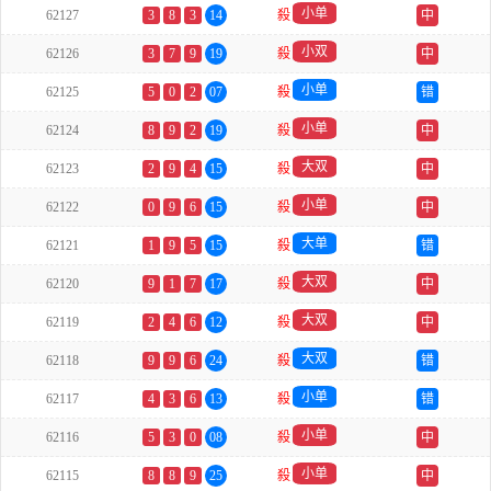
小单
62127
3
8
3
14
殺
中
小双
62126
3
7
9
19
殺
中
小单
62125
5
0
2
07
殺
错
小单
62124
8
9
2
19
殺
中
大双
62123
2
9
4
15
殺
中
小单
62122
0
9
6
15
殺
中
大单
62121
1
9
5
15
殺
错
大双
62120
9
1
7
17
殺
中
大双
62119
2
4
6
12
殺
中
大双
62118
9
9
6
24
殺
错
小单
62117
4
3
6
13
殺
错
小单
62116
5
3
0
08
殺
中
小单
62115
8
8
9
25
殺
中