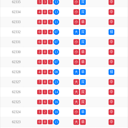
62335
5
3
5
13
小
双
中
62334
4
0
9
13
小
双
中
62333
8
0
3
11
小
单
中
62332
0
3
4
07
大
双
错
62331
6
0
1
07
小
双
中
62330
2
8
3
13
小
单
中
62329
0
5
2
07
小
单
中
62328
4
0
4
08
大
单
错
62327
7
8
8
23
大
双
中
62326
5
1
8
14
大
双
中
62325
3
6
7
16
大
双
中
62324
1
2
7
10
小
单
中
62323
0
8
7
15
大
单
中