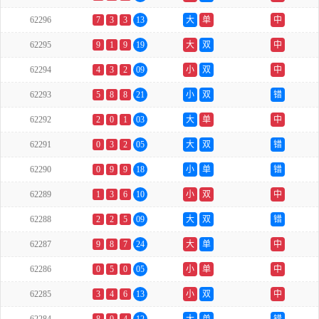
62296
7
3
3
13
大
单
中
62295
9
1
9
19
大
双
中
62294
4
3
2
09
小
双
中
62293
5
8
8
21
小
双
错
62292
2
0
1
03
大
单
中
62291
0
3
2
05
大
双
错
62290
0
9
9
18
小
单
错
62289
1
3
6
10
小
双
中
62288
2
2
5
09
大
双
错
62287
9
8
7
24
大
单
中
62286
0
5
0
05
小
单
中
62285
3
4
6
13
小
双
中