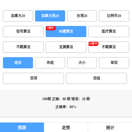
加拿大28
加拿大西28
台湾28
比特币28
信号算法
纠缠算法
医疗算法
不羁算法
龙渊算法
不羁算法
组合
杀组
大小
单双
双项
双组
100期 正确：80 期 错误：20 期
正确率：80%
预测
走势
统计