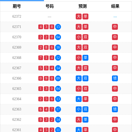
期号
号码
预测
结果
62372
---
大
单
---
62371
4
3
8
15
大
单
中
62370
2
2
0
04
小
双
中
62369
2
8
6
16
大
双
中
62368
7
1
4
12
小
单
中
62367
5
5
4
14
大
双
中
62366
0
9
0
09
大
双
错
62365
1
3
0
04
小
双
中
62364
2
5
6
13
大
单
中
62363
6
4
7
17
小
双
错
62362
9
3
2
14
大
单
中
62361
4
5
2
11
大
单
中