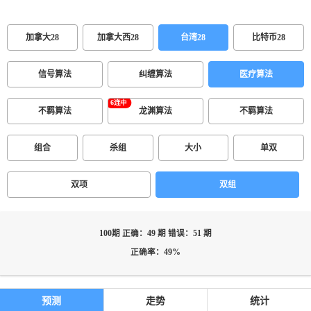
加拿大28
加拿大西28
台湾28
比特币28
信号算法
纠缠算法
医疗算法
不羁算法
龙渊算法
不羁算法
组合
杀组
大小
单双
双项
双组
100期 正确：49 期 错误：51 期
正确率：49%
预测
走势
统计