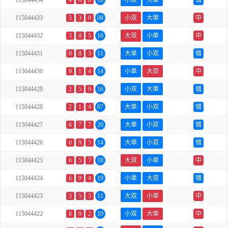
115044434
4
6
8
18
小双
大单
错
115044433
5
3
0
08
小双
大单
中
115044432
3
8
5
16
大双
小单
中
115044431
0
8
3
11
大单
小双
错
115044430
9
1
4
14
小单
大双
中
115044429
2
5
9
16
小双
大单
错
115044428
2
1
4
07
大单
小双
错
115044427
6
7
7
20
大单
小双
错
115044426
0
9
5
14
大单
小双
错
115044425
6
5
7
18
大双
小单
中
115044424
6
9
4
19
小单
大双
错
115044423
3
5
3
11
大双
小单
中
115044422
8
9
2
19
小双
大单
中